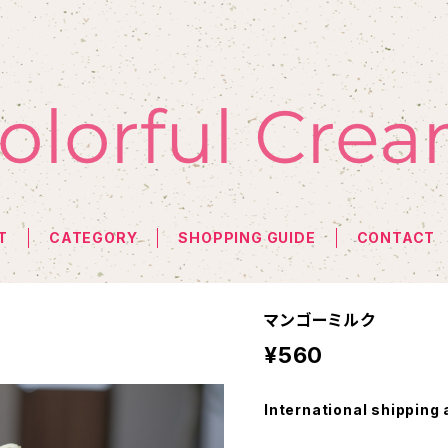
T
CATEGORY
SHOPPING GUIDE
CONTACT
マンゴーミルク
¥560
International shipping 