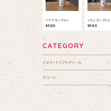
バナナヨーグルト
いちごヨーグルト
¥560
¥560
CATEGORY
ジェラートソフトクリーム
ミルクベース
スコーン
ヨーグルトベース